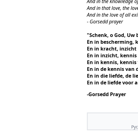
And in the knowledge of j
And in that love, the lov
And in the love of all e
-
Gorsedd prayer
"Schenk, o God, Uw
En in bescherming, 
En in kracht, inzicht
En in inzicht, kennis
En in kennis, kennis
En in de kennis van 
En in die liefde, de l
En in de liefde voor 
-Gorsedd Prayer
Pyc