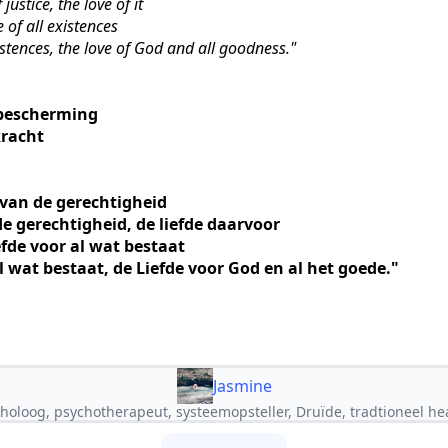
ustice, the love of it
e of all existences
xistences, the love of God and all goodness."
 bescherming
kracht
 van de gerechtigheid
de gerechtigheid, de liefde daarvoor
iefde voor al wat bestaat
al wat bestaat, de Liefde voor God en al het goede."
Jasmine
holoog, psychotherapeut, systeemopsteller, Druïde, tradtioneel he