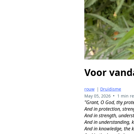
Voor vand
rouw
|
Druïdisme
•
May 05, 2026
1 min r
"Grant, O God, thy prot
And in protection, stren
And in strength, unders
And in understanding,
And in knowledge, the k