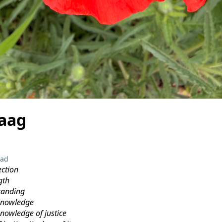
aag
ead
ection
gth
tanding
 knowledge
nowledge of justice