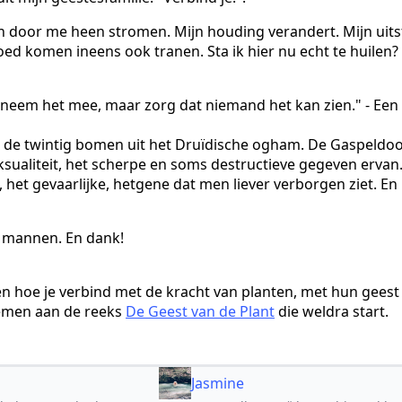
n door me heen stromen. Mijn houding verandert. Mijn uitst
ed komen ineens ook tranen. Sta ik hier nu echt te huilen?
ij "neem het mee, maar zorg dat niemand het kan zien." - Een
 de twintig bomen uit het Druïdische ogham. De Gaspeldoo
ksualiteit, het scherpe en soms destructieve gegeven ervan
, het gevaarlijke, hetgene dat men liever verborgen ziet. En 
y mannen. En dank!
en hoe je verbind met de kracht van planten, met hun geest
nemen aan de reeks
De Geest van de Plant
die weldra start.
Jasmine