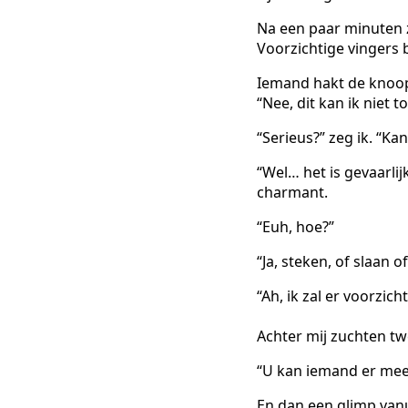
Na een paar minuten z
Voorzichtige vingers 
Iemand hakt de knoop
“Nee, dit kan ik niet 
“Serieus?” zeg ik. “K
“Wel… het is gevaarl
charmant.
“Euh, hoe?”
“Ja, steken, of slaan 
“Ah, ik zal er voorzich
Achter mij zuchten t
“U kan iemand er mee
En dan een glimp vanui