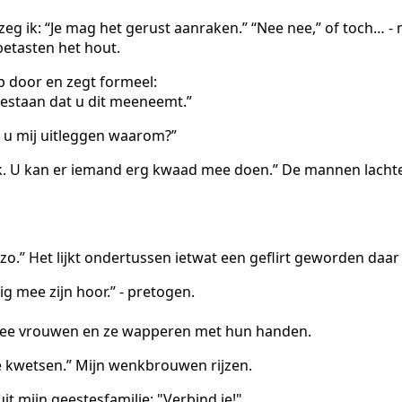
eg ik: “Je mag het gerust aanraken.” “Nee nee,” of toch… - 
betasten het hout.
 door en zegt formeel:
toestaan dat u dit meeneemt.”
an u mij uitleggen waarom?”
ijk. U kan er iemand erg kwaad mee doen.” De mannen lacht
ofzo.” Het lijkt ondertussen ietwat een geflirt geworden daa
tig mee zijn hoor.” - pretogen.
wee vrouwen en ze wapperen met hun handen.
 kwetsen.” Mijn wenkbrouwen rijzen.
t mijn geestesfamilie: "Verbind je!".