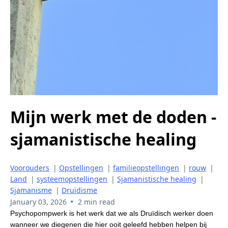
Mijn werk met de doden -
sjamanistische healing
Voorouders
|
Opstellingen
|
familieopstellingen
|
rouw
|
Land
|
systeemopstellingen
|
Sjamanistische healing
|
Sjamanisme
|
Druïdisme
•
January 03, 2026
2 min read
Psychopompwerk is het werk dat we als Druïdisch werker doen
wanneer we diegenen die hier ooit geleefd hebben helpen bij