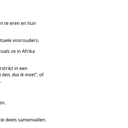
n te eren en hun
ituele voorouders.
 zoals ze in Afrika
rstrikt in een
k ben, dus ik moet"
, of
.
en.
tie deels samenvallen.