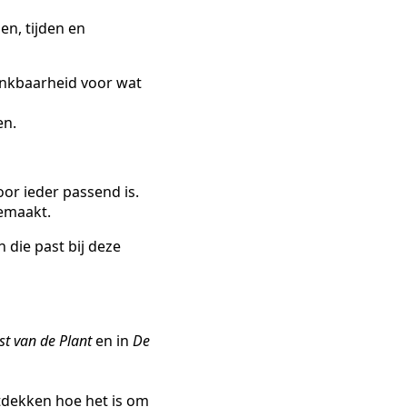
en, tijden en
dankbaarheid voor wat
en.
r ieder passend is.
emaakt.
 die past bij deze
t van de Plant
en in
De
tdekken hoe het is om