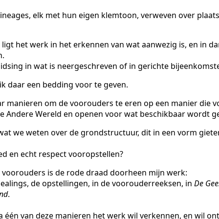
lineages, elk met hun eigen klemtoon, verweven over plaats
s, ligt het werk in het erkennen van wat aanwezig is, en in 
n.
dsing in wat is neergeschreven of in gerichte bijeenkomst
ik daar een bedding voor te geven.
 manieren om de voorouders te eren op een manier die voo
 de Andere Wereld en openen voor wat beschikbaar wordt g
t we weten over de grondstructuur, dit in een vorm gieten
d en echt respect vooropstellen?
 voorouders is de rode draad doorheen mijn werk:
healings, de opstellingen, in de voorouderreeksen, in
De Gees
and
.
a één van deze manieren het werk wil verkennen, en wil on