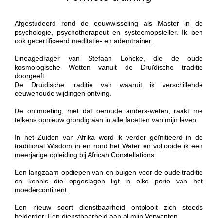
Afgestudeerd rond de eeuwwisseling als Master in de
psychologie, psychotherapeut en systeemopsteller. Ik ben
ook gecertificeerd meditatie- en ademtrainer.
Lineagedrager van Stefaan Loncke, die de oude
kosmologische Wetten vanuit de Druïdische traditie
doorgeeft.
De Druïdische traditie van waaruit ik verschillende
eeuwenoude wijdingen ontving.
De ontmoeting, met dat oeroude anders-weten, raakt me
telkens opnieuw grondig aan in alle facetten van mijn leven.
In het Zuiden van Afrika word ik verder geïnitieerd in de
traditional Wisdom in en rond het Water en voltooide ik een
meerjarige opleiding bij African Constellations.
Een langzaam opdiepen van en buigen voor de oude traditie
en kennis die opgeslagen ligt in elke porie van het
moedercontinent.
Een nieuw soort dienstbaarheid ontplooit zich steeds
helderder. Een dienstbaarheid aan al mijn Verwanten.