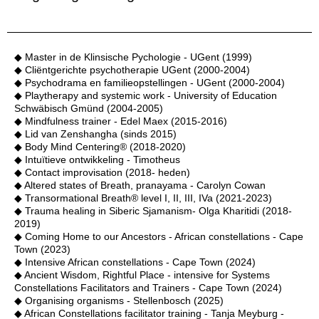
◆ Master in de Klinsische Pychologie - UGent (1999)
◆ Cliëntgerichte psychotherapie UGent (2000-2004)
◆ Psychodrama en familieopstellingen - UGent (2000-2004)
◆ Playtherapy and systemic work - University of Education
Schwäbisch Gmünd (2004-2005)
◆ Mindfulness trainer - Edel Maex (2015-2016)
◆ Lid van Zenshangha (sinds 2015)
◆ Body Mind Centering® (2018-2020)
◆ Intuïtieve ontwikkeling - Timotheus
◆ Contact improvisation (2018- heden)
◆ Altered states of Breath, pranayama - Carolyn Cowan
◆ Transormational Breath® level I, II, III, IVa (2021-2023)
◆ Trauma healing in Siberic Sjamanism- Olga Kharitidi (2018-
2019)
◆ Coming Home to our Ancestors - African constellations - Cape
Town (2023)
◆ Intensive African constellations - Cape Town (2024)
◆ Ancient Wisdom, Rightful Place - intensive for Systems
Constellations Facilitators and Trainers - Cape Town (2024)
◆ Organising organisms - Stellenbosch (2025)
◆ African Constellations facilitator training - Tanja Meyburg -